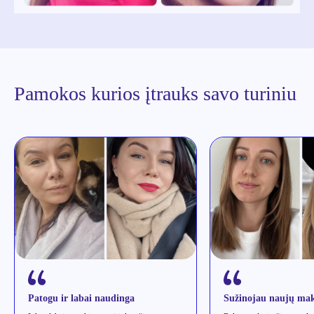
Pamokos kurios įtrauks savo turiniu
Patogu ir labai naudinga
Sužinojau naujų mak