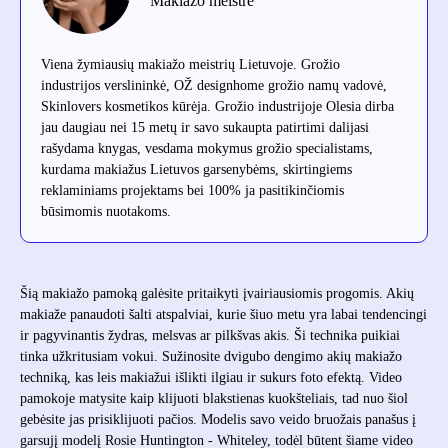
Makiažo meistrė
Viena žymiausių makiažo meistrių Lietuvoje. Grožio
industrijos verslininkė, OŽ designhome grožio namų vadovė,
Skinlovers kosmetikos kūrėja. Grožio industrijoje Olesia dirba
jau daugiau nei 15 metų ir savo sukaupta patirtimi dalijasi
rašydama knygas, vesdama mokymus grožio specialistams,
kurdama makiažus Lietuvos garsenybėms, skirtingiems
reklaminiams projektams bei 100% ja pasitikinčiomis
būsimomis nuotakoms.
Šią makiažo pamoką galėsite pritaikyti įvairiausiomis progomis. Akių
makiaže panaudoti šalti atspalviai, kurie šiuo metu yra labai tendencingi
ir pagyvinantis žydras, melsvas ar pilkšvas akis. Ši technika puikiai
tinka užkritusiam vokui. Sužinosite dvigubo dengimo akių makiažo
techniką, kas leis makiažui išlikti ilgiau ir sukurs foto efektą. Video
pamokoje matysite kaip klijuoti blakstienas kuokšteliais, tad nuo šiol
gebėsite jas prisiklijuoti pačios. Modelis savo veido bruožais panašus į
garsujį modelį Rosie Huntington - Whiteley, todėl būtent šiame video