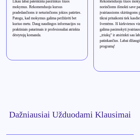
Likau labai patenkinta pasirinkus šiuos
Rekomenduoju šiuos moky
mokymus. Rekomenduoju kursus
norinčioms išmokti save pa
pradedančioms ir neturinčioms jokios patirties.
įvairiausioms skirtingoms
Patogu, kad mokymus galima peržiūrėti bet
tikrai pritaikomi tiek kasdi
kuriuo metu. Daug naudingos informacijos su
šventėms. Iš kiekvienos vi
praktiniais patarimais ir profesionaliai atrinkta
galima pasimokyti įvairiau
dėstytojų komanda.
,,triukų“ ir atsirinkti sau la
patinkančius. Labai džiaugi
programą!
Dažniausiai Užduodami Klausimai