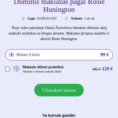
Dūminis makiažas pagal Rosie
Hunington
Lygis:
KURSAI SAU
Trukmė:
1 ak.val.
Šioje video pamokoje Olesia Žuravliova išmokins dūminio akių
makiažo technikos su blizgiu akcentu. Makiažas įkvėptas modelio ir
aktorės Rosie Hunington.
99
€
Mokant iš karto
Makiažo dėžutė praktikai
129 €
182 €
Vakarinio ir dieninio makiažo dėžutė
Užsisakyti kursus
Su kursais gausite: