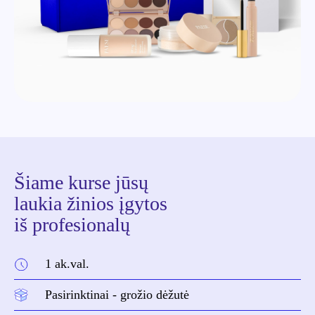
Šiame kurse jūsų
laukia žinios įgytos
iš profesionalų
1 ak.val.
Pasirinktinai - grožio dėžutė