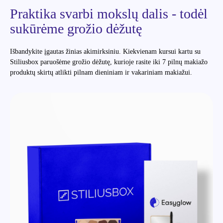
Praktika svarbi mokslų dalis - todėl
sukūrėme grožio dėžutę
Išbandykite įgautas žinias akimirksiniu. Kiekvienam kursui kartu su
Stiliusbox paruošėme grožio dėžutę, kurioje rasite iki 7 pilnų makiažo
produktų skirtų atlikti pilnam dieniniam ir vakariniam makiažui.