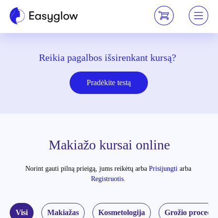
Reikia pagalbos išsirenkant kursą?
Pradėkite testą
Makiažo kursai online
Norint gauti pilną prieigą, jums reikėtų
arba
Prisijungti
arba
Registruotis
.
Visi
Makiažas
Kosmetologija
Grožio procedū