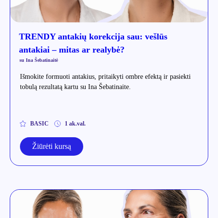
TRENDY antakių korekcija sau: vešlūs
antakiai – mitas ar realybė?
su Ina Šebatinaitė
Išmokite formuoti antakius, pritaikyti ombre efektą ir pasiekti
tobulą rezultatą kartu su Ina Šebatinaite.
BASIC
1 ak.val.
Žiūrėti kursą