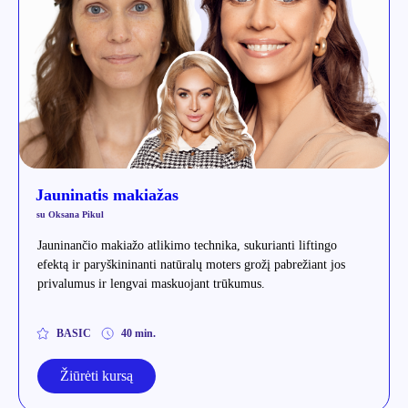
Jauninatis makiažas
su Oksana Pikul
Jauninančio makiažo atlikimo technika, sukurianti liftingo
efektą ir paryškininanti natūralų moters grožį pabrežiant jos
privalumus ir lengvai maskuojant trūkumus.
BASIC
40 min.
Žiūrėti kursą