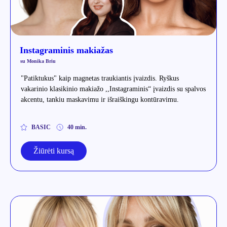
Instagraminis makiažas
su Monika Briu
"Patiktukus" kaip magnetas traukiantis įvaizdis. Ryškus
vakarinio klasikinio makiažo ,,Instagraminis“ įvaizdis su spalvos
akcentu, tankiu maskavimu ir išraiškingu kontūravimu.
BASIC
40 min.
Žiūrėti kursą