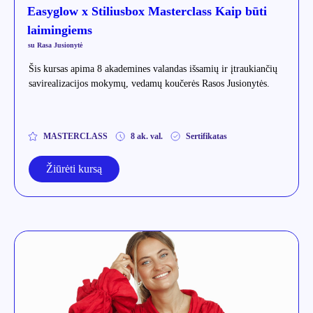
Easyglow x Stiliusbox Masterclass Kaip būti
laimingiems
su Rasa Jusionytė
Šis kursas apima 8 akademines valandas išsamių ir įtraukiančių
savirealizacijos mokymų, vedamų koučerės Rasos Jusionytės.
MASTERCLASS
8 ak. val.
Sertifikatas
Žiūrėti kursą