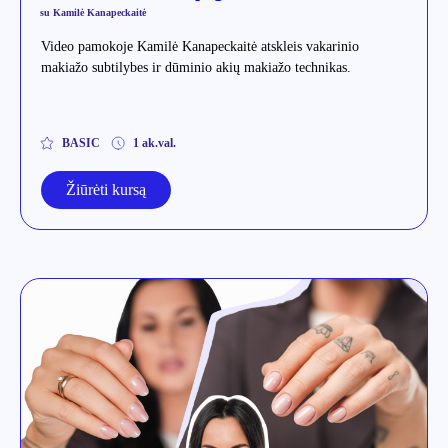
su Kamilė Kanapeckaitė
Video pamokoje Kamilė Kanapeckaitė atskleis vakarinio
makiažo subtilybes ir dūminio akių makiažo technikas.
BASIC
1 ak.val.
Žiūrėti kursą