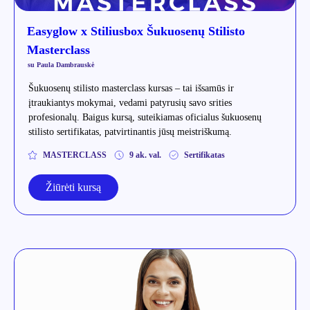
Easyglow x Stiliusbox Šukuosenų Stilisto
Masterclass
su Paula Dambrauskė
Šukuosenų stilisto masterclass kursas – tai išsamūs ir
įtraukiantys mokymai, vedami patyrusių savo srities
profesionalų. Baigus kursą, suteikiamas oficialus šukuosenų
stilisto sertifikatas, patvirtinantis jūsų meistriškumą.
MASTERCLASS
9 ak. val.
Sertifikatas
Žiūrėti kursą