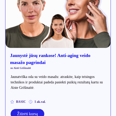
Jaunystė jūsų rankose! Anti-aging veido
masažo pagrindai
su Aistė Grišinaitė
Jaunatviška oda su veido masažu: atraskite, kaip teisingos
technikos ir produktai padeda pasiekti puikių rezultatų kartu su
Aiste Grišinaitė.
BASIC
1 ak.val.
Žiūrėti kursą