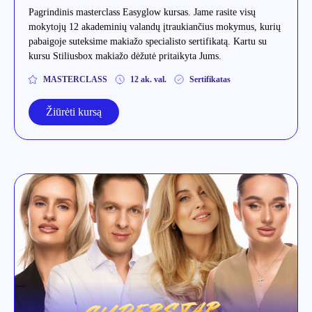
Pagrindinis masterclass Easyglow kursas. Jame rasite visų
mokytojų 12 akademinių valandų įtraukiančius mokymus, kurių
pabaigoje suteksime makiažo specialisto sertifikatą. Kartu su
kursu Stiliusbox makiažo dėžutė pritaikyta Jums.
MASTERCLASS
12 ak. val.
Sertifikatas
Žiūrėti kursą