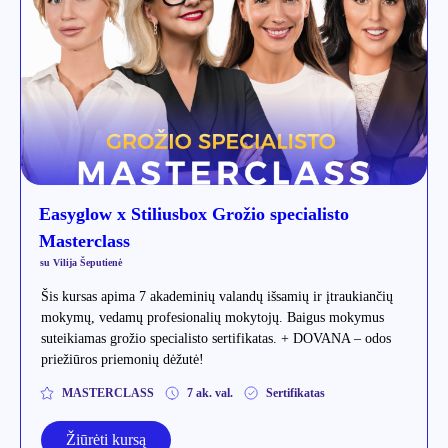
Easyglow x Stiliusbox Grožio specialisto
Masterclass
su Vilija Šeputienė
Šis kursas apima 7 akademinių valandų išsamių ir įtraukiančių
mokymų, vedamų profesionalių mokytojų. Baigus mokymus
suteikiamas grožio specialisto sertifikatas. + DOVANA – odos
priežiūros priemonių dėžutė!
MASTERCLASS
7 ak. val.
Sertifikatas
Žiūrėti kursą