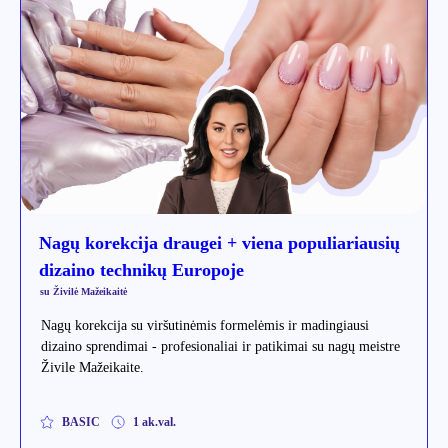
Nagų korekcija draugei + viena populiariausių
dizaino technikų Europoje
su Živilė Mažeikaitė
Nagų korekcija su viršutinėmis formelėmis ir madingiausi
dizaino sprendimai - profesionaliai ir patikimai su nagų meistre
Živile Mažeikaite.
BASIC
1 ak.val.