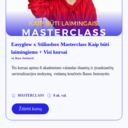
Easyglow x Stiliusbox Masterclass Kaip būti
laimingiems + Visi kursai
su Rasa Jusionytė
Šis kursas apima 8 akademines valandas išsamių ir įtraukiančių
savirealizacijos mokymų, vedamų koučerės Rasos Jusionytės.
MASTERCLASS
8 ak. val.
Žiūrėti kursą