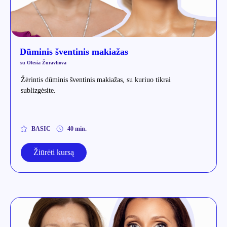
Dūminis šventinis makiažas
su Olesia Žuravliova
Žėrintis dūminis šventinis makiažas, su kuriuo tikrai
sublizgėsite.
BASIC
40 min.
Žiūrėti kursą