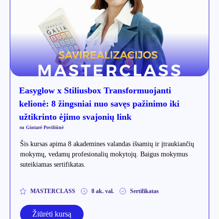
Easyglow x Stiliusbox Transformuojanti
kelionė: 8 žingsniai nuo savęs pažinimo iki
užtikrinto ėjimo svajonių link
su Gintarė Poviliūnė
Šis kursas apima 8 akademines valandas išsamių ir įtraukiančių
mokymų, vedamų profesionalių mokytojų. Baigus mokymus
suteikiamas sertifikatas.
MASTERCLASS
8 ak. val.
Sertifikatas
Žiūrėti kursą