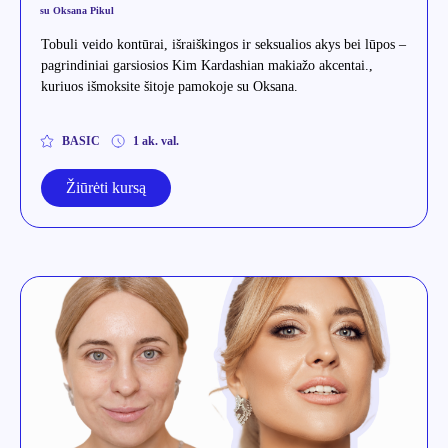
su Oksana Pikul
Tobuli veido kontūrai, išraiškingos ir seksualios akys bei lūpos –
pagrindiniai garsiosios Kim Kardashian makiažo akcentai.,
kuriuos išmoksite šitoje pamokoje su Oksana.
BASIC
1 ak. val.
Žiūrėti kursą