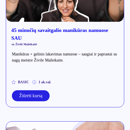
45 minučių savaitgalio manikūras namuose
SAU
su Živilė Mažeikaitė
Manikūras + gelinis lakavimas namuose – saugiai ir paprastai su
nagų meistre Živile Mažeikaite.
BASIC
1 ak.val.
Žiūrėti kursą