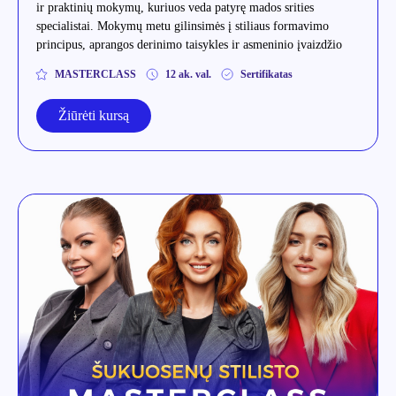
ir praktinių mokymų, kuriuos veda patyrę mados srities
specialistai. Mokymų metu gilinsimės į stiliaus formavimo
principus, aprangos derinimo taisykles ir asmeninio įvaizdžio
kūrimą.
MASTERCLASS
12 ak. val.
Sertifikatas
Žiūrėti kursą