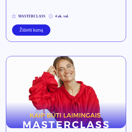
MASTERCLASS
4 ak. val.
Žiūrėti kursą