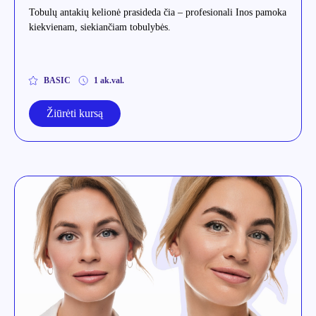
Tobulų antakių kelionė prasideda čia – profesionali Inos pamoka
kiekvienam, siekiančiam tobulybės.
BASIC
1 ak.val.
Žiūrėti kursą