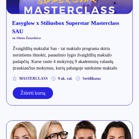
Easyglow x Stiliusbox Superstar Masterclass
SAU
su Olesia Žuravliova
Žvaigždžių makiažai Sau - tai makiažo programa skirta
norintiems išmokti, pasaulinio lygio žvaigždžių makiažo
paslapčių. Kurse rasite 4 mokytojų 9 akademinių valandų
įtraukiančius mokymus, kurių pabaigoje suteksime makiažo
specialisto sertifikatą. +DOVANA
MASTERCLASS
9 ak. val.
Sertifikatas
Žiūrėti kursą