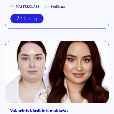
MASTERCLASS
Sertifikatas
Žiūrėti kursą
Vakarinis klasikinis makiažas