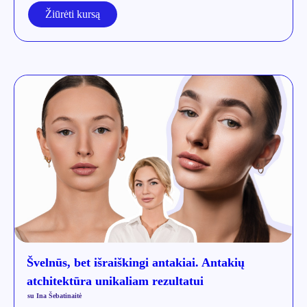
Žiūrėti kursą
Švelnūs, bet išraiškingi antakiai. Antakių
atchitektūra unikaliam rezultatui
su Ina Šebatinaitė