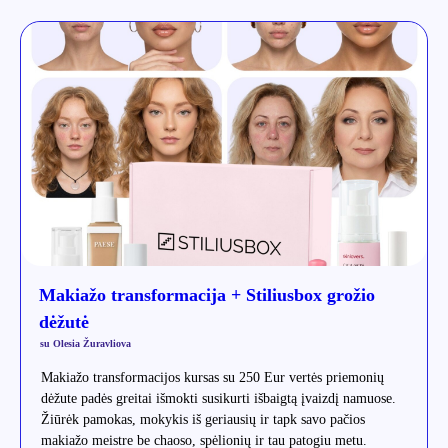
Makiažo transformacija + Stiliusbox grožio
dėžutė
su Olesia Žuravliova
Makiažo transformacijos kursas su 250 Eur vertės priemonių
dėžute padės greitai išmokti susikurti išbaigtą įvaizdį namuose.
Žiūrėk pamokas, mokykis iš geriausių ir tapk savo pačios
makiažo meistre be chaoso, spėlionių ir tau patogiu metu.