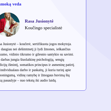
amoką veda
Rasa Jusionytė
Koučingo specialistė
a Jusionytė – koučerė, sertifikuota jogos mokytoja.
 daugiau nei dešimtmetį ji lydi žmones, ieškančius
kumo, vidinio tikrumo ir gilesnio santykio su savimi.
 darbas jungia šiuolaikinę psichologiją, senųjų
dicijų išmintį, somatikos principus ir asmeninę patirtį.
individualaus darbo ir paskaitų, ji kuria turinį apie
moningumą, vidinę ramybę ir žmogaus buvimą šių
kų pasaulyje – nuo tekstų iki audio laidų.