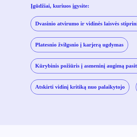
Įgūdžiai, kuriuos įgysite:
Dvasinio atvirumo ir vidinės laisvės stipri
Platesnio žvilgsnio į karjerą ugdymas
Kūrybinis požiūris į asmeninį augimą pasit
Atskirti vidinį kritiką nuo palaikytojo