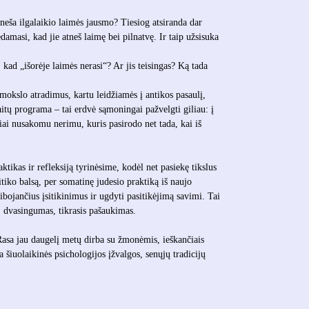
tneša ilgalaikio laimės jausmo? Tiesiog atsiranda dar
ėdamasi, kad jie atneš laimę bei pilnatvę. Ir taip užsisuka
 kad „išorėje laimės nerasi“? Ar jis teisingas? Ką tada
mokslo atradimus, kartu leidžiamės į antikos pasaulį,
itų programa – tai erdvė sąmoningai pažvelgti giliau: į
iai nusakomu nerimu, kuris pasirodo net tada, kai iš
tikas ir refleksiją tyrinėsime, kodėl net pasiekę tikslus
tiko balsą, per somatinę judesio praktiką iš naujo
ibojančius įsitikinimus ir ugdyti pasitikėjimą savimi. Tai
ė, dvasingumas, tikrasis pašaukimas.
asa jau daugelį metų dirba su žmonėmis, ieškančiais
 šiuolaikinės psichologijos įžvalgos, senųjų tradicijų