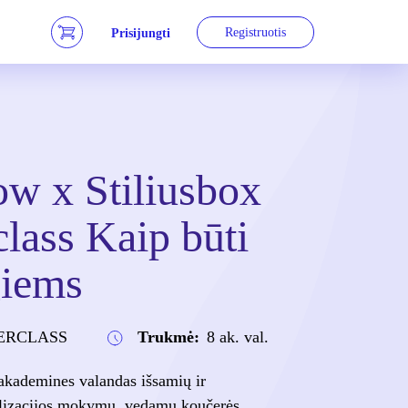
Registruotis
Prisijungti
w x Stiliusbox
lass Kaip būti
giems
ERCLASS
Trukmė:
8 ak. val.
akademines valandas išsamių ir
ealizacijos mokymų, vedamų koučerės