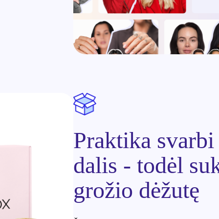
Praktika svarb
dalis - todėl s
grožio dėžutę