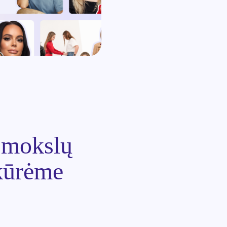
i mokslų
ukūrėme