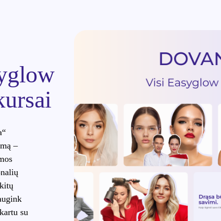
syglow
kursai
a“
imą –
mos
onalių
kitų
augink
 kartu su