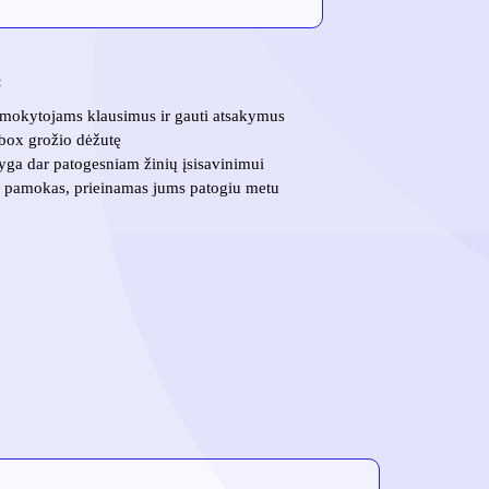
:
mokytojams klausimus ir gauti atsakymus
sbox grožio dėžutę
yga dar patogesniam žinių įsisavinimui
o pamokas, prieinamas jums patogiu metu