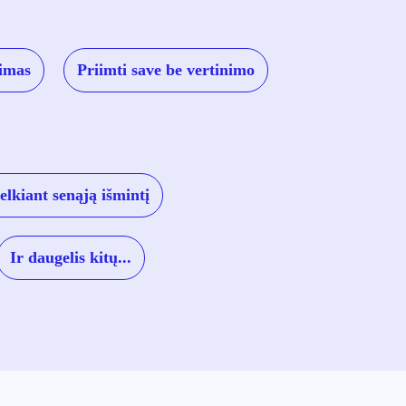
nimas
Priimti save be vertinimo
elkiant senąją išmintį
Ir daugelis kitų...