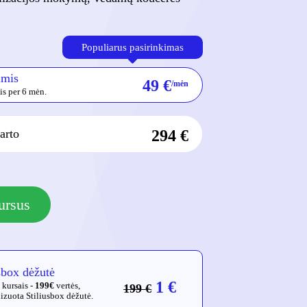
Populiarus pasirinkimas
imis
49
€
/mėn
s per 6 mėn.
arto
294
€
ursus
sbox dėžutė
1 €
 kursais -
199€
vertės,
199 €
izuota Stiliusbox dėžutė.