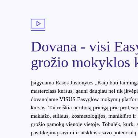
Dovana - visi Ea
grožio mokyklos 
Įsigydama Rasos Jusionytės „Kaip būti laiming
masterclass kursus, gauni daugiau nei tik įkvėp
dovanojame VISUS Easyglow mokymų platfor
kursus. Tai reiškia neribotą prieigą prie profesi
makiažo, stiliaus, kosmetologijos, manikiūro ir 
grožio pamokų vienoje vietoje. Tobulėk, kurk, 
pasitikėjimą savimi ir atskleisk savo potencialą