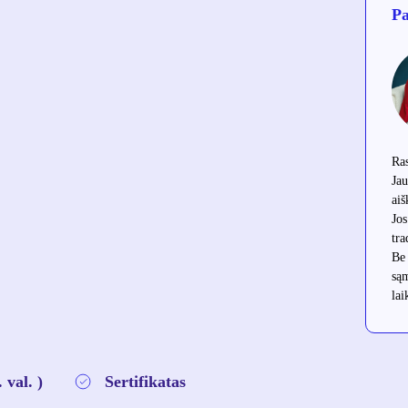
P
Ras
Jau
aiš
Jos
tra
Be 
są
lai
 val. )
Sertifikatas