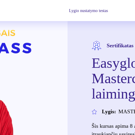
Lygio nustatymo testas
Sertifikatas
Easyglo
Masterc
laimin
Lygis:
MAST
Šis kursas apima 8 
įtraukiančių savir