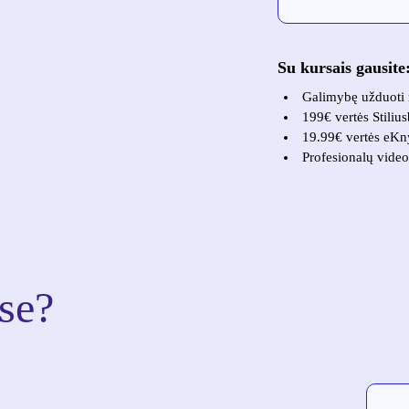
Su kursais gausite
Galimybę užduoti 
199€ vertės Stiliu
19.99€ vertės eKn
Profesionalų vide
se?