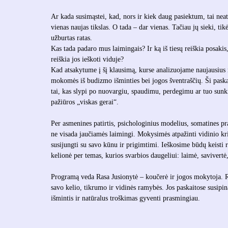
Ar kada susimąstei, kad, nors ir kiek daug pasiektum, tai nea
vienas naujas tikslas. O tada – dar vienas. Tačiau jų sieki, tik
užburtas ratas.
Kas tada padaro mus laimingais? Ir ką iš tiesų reiškia posakis,
reiškia jos ieškoti viduje?
Kad atsakytume į šį klausimą, kurse analizuojame naujausius 
mokomės iš budizmo išminties bei jogos šventraščių. Ši paska
tai, kas slypi po nuovargiu, spaudimu, perdegimu ar tuo sunk
pažiūros „viskas gerai“.
Per asmenines patirtis, psichologinius modelius, somatines prak
ne visada jaučiamės laimingi. Mokysimės atpažinti vidinio kri
susijungti su savo kūnu ir prigimtimi. Ieškosime būdų keisti r
kelionė per temas, kurios svarbios daugeliui: laimė, savivert
Programą veda Rasa Jusionytė – koučerė ir jogos mokytoja. R
savo kelio, tikrumo ir vidinės ramybės. Jos paskaitose susipina
išmintis ir natūralus troškimas gyventi prasmingiau.