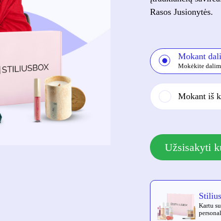
Rasos Jusionytės.
Mokant dal
Mokėkite dalimi
Mokant iš k
Užsisakyti k
Stiliu
Kartu su
personal