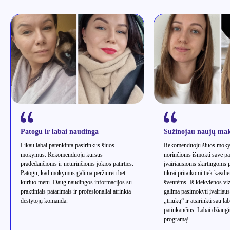
Patogu ir labai naudinga
Sužinojau naujų mak
Likau labai patenkinta pasirinkus šiuos
Rekomenduoju šiuos moky
mokymus. Rekomenduoju kursus
norinčioms išmokti save pa
pradedančioms ir neturinčioms jokios patirties.
įvairiausioms skirtingoms
Patogu, kad mokymus galima peržiūrėti bet
tikrai pritaikomi tiek kasdi
kuriuo metu. Daug naudingos informacijos su
šventėms. Iš kiekvienos vi
praktiniais patarimais ir profesionaliai atrinkta
galima pasimokyti įvairiau
dėstytojų komanda.
,,triukų“ ir atsirinkti sau la
patinkančius. Labai džiaugi
programą!