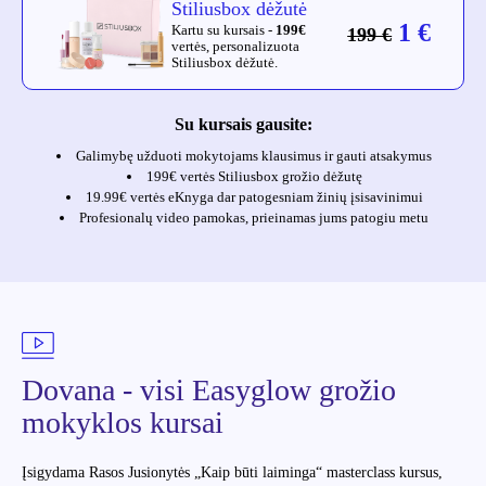
Stiliusbox dėžutė
1 €
Kartu su kursais -
199€
199 €
vertės, personalizuota
Stiliusbox dėžutė.
Su kursais gausite:
Galimybę užduoti mokytojams klausimus ir gauti atsakymus
199€ vertės Stiliusbox grožio dėžutę
19.99€ vertės eKnyga dar patogesniam žinių įsisavinimui
Profesionalų video pamokas, prieinamas jums patogiu metu
Dovana - visi Easyglow grožio
mokyklos kursai
Įsigydama Rasos Jusionytės „Kaip būti laiminga“ masterclass kursus,