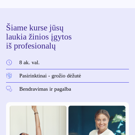
Šiame kurse jūsų
laukia žinios įgytos
iš profesionalų
8 ak. val.
Pasirinktinai - grožio dėžutė
Bendravimas ir pagalba