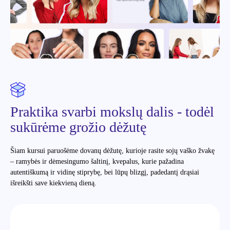
Praktika svarbi mokslų dalis - todėl
sukūrėme grožio dėžutę
Šiam kursui paruošėme dovanų dėžutę, kurioje rasite sojų vaško žvakę
– ramybės ir dėmesingumo šaltinį, kvepalus, kurie pažadina
autentiškumą ir vidinę stiprybę, bei lūpų blizgį, padedantį drąsiai
išreikšti save kiekvieną dieną.