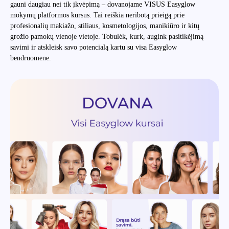
gauni daugiau nei tik įkvėpimą – dovanojame VISUS Easyglow
mokymų platformos kursus. Tai reiškia neribotą prieigą prie
profesionalių makiažo, stiliaus, kosmetologijos, manikiūro ir kitų
grožio pamokų vienoje vietoje. Tobulėk, kurk, augink pasitikėjimą
savimi ir atskleisk savo potencialą kartu su visa Easyglow
bendruomene.