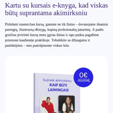
Kartu su kursais e-knyga, kad viskas
būtų suprantama akimirksniu
Pirkdami masterclass kursą, gaunate ne tik žinias – dovanojame išsamiai
parengtą, iliustruotą eKnygą, kupiną profesionalių patarimų. Ji padės
greičiau įtvirtinti kursų metu įgytas žinias ir taps puikia pagalbine
priemone kasdienėje praktikoje. Tobulėkite su džiaugsmu ir
pasitikėjimu – mes pasirūpinome viskuo kitu.