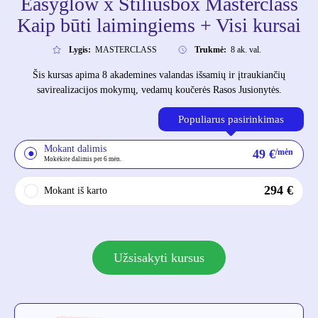
Easyglow x Stiliusbox Masterclass
Kaip būti laimingiems + Visi kursai
Lygis:
MASTERCLASS
Trukmė:
8 ak. val.
Šis kursas apima 8 akademines valandas išsamių ir įtraukiančių
savirealizacijos mokymų, vedamų koučerės Rasos Jusionytės.
Populiarus pasirinkimas
Mokant dalimis
49
€
/mėn
Mokėkite dalimis per 6 mėn.
294
€
Mokant iš karto
Užsisakyti kursus