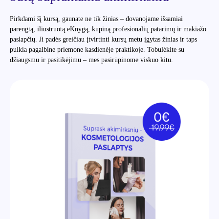
Pirkdami šį kursą, gaunate ne tik žinias – dovanojame išsamiai
parengtą, iliustruotą eKnygą, kupiną profesionalių patarimų ir makiažo
paslapčių. Ji padės greičiau įtvirtinti kursų metu įgytas žinias ir taps
puikia pagalbine priemone kasdienėje praktikoje. Tobulėkite su
džiaugsmu ir pasitikėjimu – mes pasirūpinome viskuo kitu.