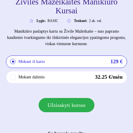
Živilės Mažeikaitės Manikiūro
Kursai
Lygis:
BASIC
Trukmė:
2 ak. val.
Manikiūro paslaptys kartu su Živile Mažeikaite – nuo paprasto
kasdienio tvarkingumo iki išskirtinės elegancijos ypatingoms progoms,
viskas vienuose kursuose.
129
€
Mokant iš karto
32.25
€/mėn
Mokant dalimis
Užsisakyti kursus