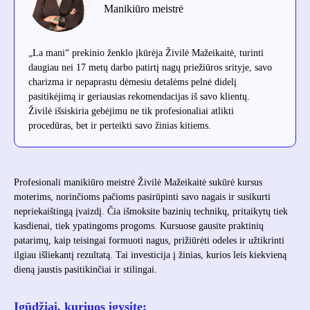
Manikiūro meistrė
„La mani“ prekinio ženklo įkūrėja Živilė Mažeikaitė, turinti
daugiau nei 17 metų darbo patirtį nagų priežiūros srityje, savo
charizma ir nepaprastu dėmesiu detalėms pelnė didelį
pasitikėjimą ir geriausias rekomendacijas iš savo klientų.
Živilė išsiskiria gebėjimu ne tik profesionaliai atlikti
procedūras, bet ir perteikti savo žinias kitiems.
Profesionali manikiūro meistrė Živilė Mažeikaitė sukūrė kursus
moterims, norinčioms pačioms pasirūpinti savo nagais ir susikurti
nepriekaištingą įvaizdį. Čia išmoksite bazinių technikų, pritaikytų tiek
kasdienai, tiek ypatingoms progoms. Kursuose gausite praktinių
patarimų, kaip teisingai formuoti nagus, prižiūrėti odeles ir užtikrinti
ilgiau išliekantį rezultatą. Tai investicija į žinias, kurios leis kiekvieną
dieną jaustis pasitikinčiai ir stilingai.
Įgūdžiai, kuriuos įgysite: