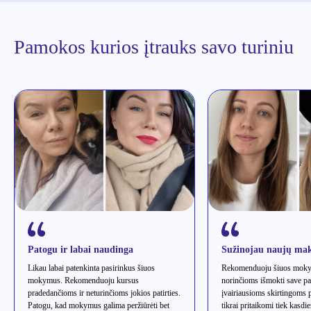
Pamokos kurios įtrauks savo turiniu
Patogu ir labai naudinga
Sužinojau naujų mak
Likau labai patenkinta pasirinkus šiuos
Rekomenduoju šiuos moky
mokymus. Rekomenduoju kursus
norinčioms išmokti save pa
pradedančioms ir neturinčioms jokios patirties.
įvairiausioms skirtingoms
Patogu, kad mokymus galima peržiūrėti bet
tikrai pritaikomi tiek kasdi