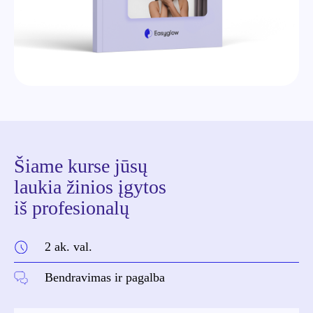
Šiame kurse jūsų
laukia žinios įgytos
iš profesionalų
2 ak. val.
Bendravimas ir pagalba