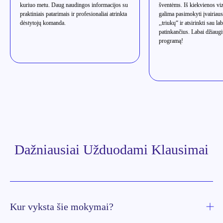
kuriuo metu. Daug naudingos informacijos su
šventėms. Iš kiekvienos vi
praktiniais patarimais ir profesionaliai atrinkta
galima pasimokyti įvairiau
dėstytojų komanda.
,,triukų“ ir atsirinkti sau la
patinkančius. Labai džiaugi
programą!
Dažniausiai Užduodami Klausimai
Kur vyksta šie mokymai?