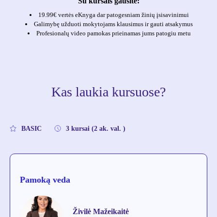
Su kursais gausite:
19.99€ vertės eKnyga dar patogesniam žinių įsisavinimui
Galimybę užduoti mokytojams klausimus ir gauti atsakymus
Profesionalų video pamokas prieinamas jums patogiu metu
Kas laukia kursuose?
BASIC
3 kursai (2 ak. val. )
Pamoką veda
Živilė Mažeikaitė