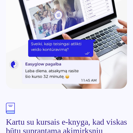
Kartu su kursais e-knyga, kad viskas
būtų suprantama akimirksniu