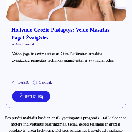
Holivudo Grožio Paslaptys: Veido Masažas
Pagal Žvaigždes
su Aistė Grišinaitė
Veido joga ir savimasažas su Aiste Grišinaitė: atraskite
žvaigždžių pamėgtas technikas jaunatviškai ir švytinčiai odai.
BASIC
1 ak.val.
Žiūrėti kursą
Pasipuošti makiažu kasdien ar tik ypatingomis progomis – tai kiekvienos
moters individualus pasirinkimas, tačiau gebėti teisingai ir gražiai
pasidažyti turėtų kiekviena. Dėl šios priežasties Easyglow.lt makiažo