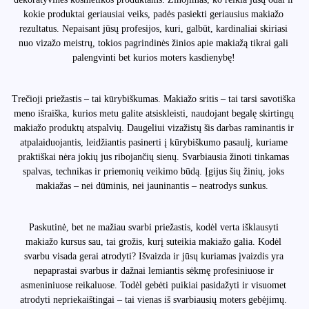
kokie produktai geriausiai veiks, padės pasiekti geriausius makiažo
rezultatus. Nepaisant jūsų profesijos, kuri, galbūt, kardinaliai skiriasi
nuo vizažo meistrų, tokios pagrindinės žinios apie makiažą tikrai gali
palengvinti bet kurios moters kasdienybę!
Trečioji priežastis – tai kūrybiškumas. Makiažo sritis – tai tarsi savotiška
meno išraiška, kurios metu galite atsiskleisti, naudojant begalę skirtingų
makiažo produktų atspalvių. Daugeliui vizažistų šis darbas raminantis ir
atpalaiduojantis, leidžiantis pasinerti į kūrybiškumo pasaulį, kuriame
praktiškai nėra jokių jus ribojančių sienų. Svarbiausia žinoti tinkamas
spalvas, technikas ir priemonių veikimo būdą. Įgijus šių žinių, joks
makiažas – nei dūminis, nei jauninantis – neatrodys sunkus.
Paskutinė, bet ne mažiau svarbi priežastis, kodėl verta išklausyti
makiažo kursus sau, tai grožis, kurį suteikia makiažo galia. Kodėl
svarbu visada gerai atrodyti? Išvaizda ir jūsų kuriamas įvaizdis yra
nepaprastai svarbus ir dažnai lemiantis sėkmę profesiniuose ir
asmeniniuose reikaluose. Todėl gebėti puikiai pasidažyti ir visuomet
atrodyti nepriekaištingai – tai vienas iš svarbiausių moters gebėjimų.