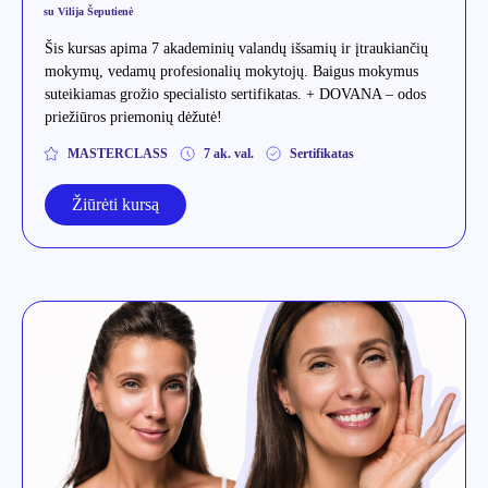
su Vilija Šeputienė
Šis kursas apima 7 akademinių valandų išsamių ir įtraukiančių
mokymų, vedamų profesionalių mokytojų. Baigus mokymus
suteikiamas grožio specialisto sertifikatas. + DOVANA – odos
priežiūros priemonių dėžutė!
MASTERCLASS
7 ak. val.
Sertifikatas
Žiūrėti kursą