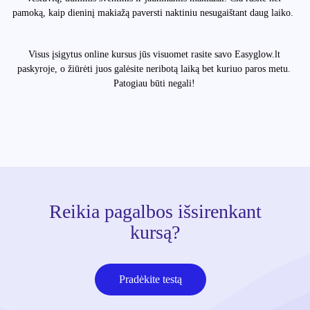
pamoką, kaip dieninį makiažą paversti naktiniu nesugaištant daug laiko.
Visus įsigytus online kursus jūs visuomet rasite savo Easyglow.lt
paskyroje, o žiūrėti juos galėsite neribotą laiką bet kuriuo paros metu.
Patogiau būti negali!
Reikia pagalbos išsirenkant
kursą?
Pradėkite testą