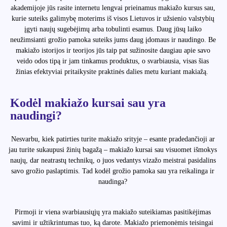
akademijoje jūs rasite internetu lengvai prieinamus makiažo kursus sau,
kurie suteiks galimybę moterims iš visos Lietuvos ir užsienio valstybių
įgyti naujų sugebėjimų arba tobulinti esamus. Daug jūsų laiko
neužimsianti grožio pamoka suteiks jums daug įdomaus ir naudingo. Be
makiažo istorijos ir teorijos jūs taip pat sužinosite daugiau apie savo
veido odos tipą ir jam tinkamus produktus, o svarbiausia, visas šias
žinias efektyviai pritaikysite praktinės dalies metu kuriant makiažą.
Kodėl makiažo kursai sau yra
naudingi?
Nesvarbu, kiek patirties turite makiažo srityje – esante pradedančioji ar
jau turite sukaupusi žinių bagažą – makiažo kursai sau visuomet išmokys
naujų, dar neatrastų technikų, o juos vedantys vizažo meistrai pasidalins
savo grožio paslaptimis. Tad kodėl grožio pamoka sau yra reikalinga ir
naudinga?
Pirmoji ir viena svarbiausiųjų yra makiažo suteikiamas pasitikėjimas
savimi ir užtikrintumas tuo, ką darote. Makiažo priemonėmis teisingai