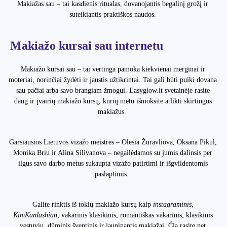
Makiažas sau – tai kasdienis ritualas, dovanojantis begalinį grožį ir
suteikiantis praktiškos naudos.
Makiažo kursai sau internetu
Makiažo kursai sau – tai vertinga pamoka kiekvienai merginai ir
moteriai, norinčiai žydėti ir jaustis užtikrintai. Tai gali būti puiki dovana
sau pačiai arba savo brangiam žmogui. Easyglow.lt svetainėje rasite
daug ir įvairių makiažo kursų, kurių metu išmoksite atlikti skirtingus
makiažus.
Garsiausios Lietuvos vizažo meistrės – Olesia Žuravliova, Oksana Pikul,
Monika Briu ir Alina Silivanova – negailėdamos su jumis dalinsis per
ilgus savo darbo metus sukaupta vizažo patirtimi ir išgvildentomis
paslaptimis.
Galite rinktis iš tokių makiažo kursų kaip
instagraminis
,
Kim
Kardashian
, vakarinis klasikinis, romantiškas vakarinis, klasikinis
vestuvių, dūminis šventinis ir jauninantis makiažai. Čia rasite net