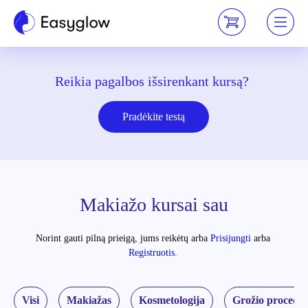
Reikia pagalbos išsirenkant kursą?
Pradėkite testą
Makiažo kursai sau
Norint gauti pilną prieigą, jums reikėtų
arba
Prisijungti
arba
Registruotis
.
Visi
Makiažas
Kosmetologija
Grožio procedū