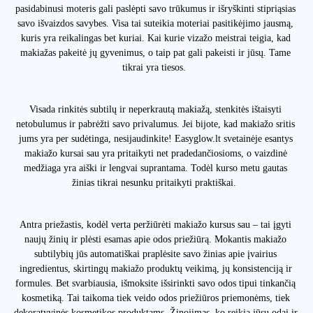
pasidabinusi moteris gali paslėpti savo trūkumus ir išryškinti stipriąsias
savo išvaizdos savybes. Visa tai suteikia moteriai pasitikėjimo jausmą,
kuris yra reikalingas bet kuriai. Kai kurie vizažo meistrai teigia, kad
makiažas pakeitė jų gyvenimus, o taip pat gali pakeisti ir jūsų. Tame
tikrai yra tiesos.
Visada rinkitės subtilų ir neperkrautą makiažą, stenkitės ištaisyti
netobulumus ir pabrėžti savo privalumus. Jei bijote, kad makiažo sritis
jums yra per sudėtinga, nesijaudinkite! Easyglow.lt svetainėje esantys
makiažo kursai sau yra pritaikyti net pradedančiosioms, o vaizdinė
medžiaga yra aiški ir lengvai suprantama. Todėl kurso metu gautas
žinias tikrai nesunku pritaikyti praktiškai.
Antra priežastis, kodėl verta peržiūrėti makiažo kursus sau – tai įgyti
naujų žinių ir plėsti esamas apie odos priežiūrą. Mokantis makiažo
subtilybių jūs automatiškai praplėsite savo žinias apie įvairius
ingredientus, skirtingų makiažo produktų veikimą, jų konsistenciją ir
formules. Bet svarbiausia, išmoksite išsirinkti savo odos tipui tinkančią
kosmetiką. Tai taikoma tiek veido odos priežiūros priemonėms, tiek
dekoratyvinės kosmetikos produktams. Žinojimas, ko reikia jūsų odai ir