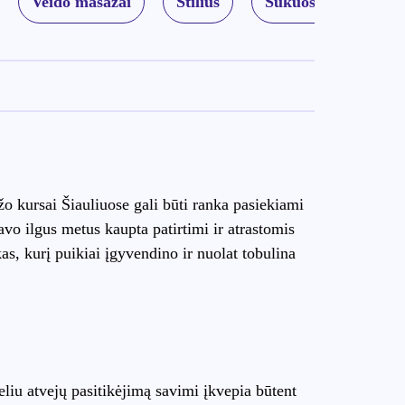
Veido masažai
Stilius
Šukuosenos
A
žo kursai Šiauliuose gali būti ranka pasiekiami
avo ilgus metus kaupta patirtimi ir atrastomis
, kurį puikiai įgyvendino ir nuolat tobulina
liu atvejų pasitikėjimą savimi įkvepia būtent