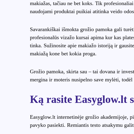
makiažas, tačiau ne bet koks. Tik profesionaliai
naudojami produktai puikiai atitinka veido odos 
Savarankiškai išmokta grožio pamoka gali turėti n
profesionalūs vizažo kursai apima kur kas plates
tinka. Sužinosite apie makiažo istoriją ir gausit
makiažą kone bet kokia proga.
Grožio pamoka, skirta sau – tai dovana ir invest
mergina ir moteris nusipelno save mylėti, todėl 
Ką rasite Easyglow.lt 
Easyglow.lt internetinėje grožio akademijoje, pi
pavyko pasiekti. Remiantis testo atsakymu galite