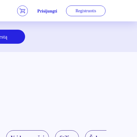
Registruotis
Prisijungti
estą