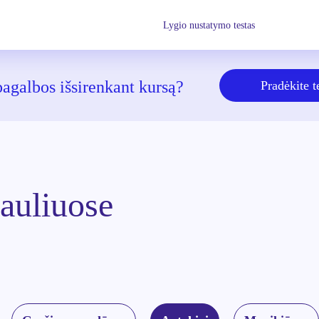
Lygio nustatymo testas
pagalbos išsirenkant kursą?
Pradėkite t
auliuose