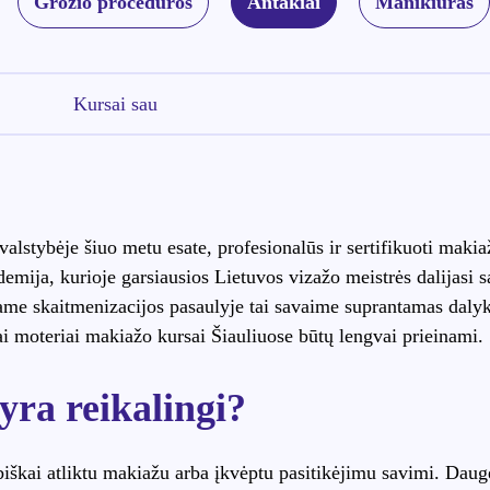
Grožio procedūros
Antakiai
Manikiūras
Kursai sau
alstybėje šiuo metu esate, profesionalūs ir sertifikuoti makia
demija, kurioje garsiausios Lietuvos vizažo meistrės dalijasi s
e skaitmenizacijos pasaulyje tai savaime suprantamas dalykas
i moteriai makiažo kursai Šiauliuose būtų lengvai prieinami.
yra reikalingi?
biškai atliktu makiažu arba įkvėptu pasitikėjimu savimi. Dauge