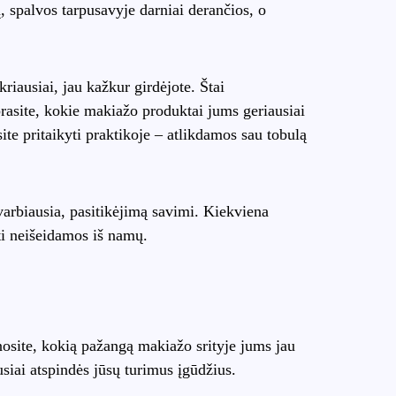
, spalvos tarpusavyje darniai derančios, o
riausiai, jau kažkur girdėjote. Štai
uprasite, kokie makiažo produktai jums geriausiai
site pritaikyti praktikoje – atlikdamos sau tobulą
svarbiausia, pasitikėjimą savimi. Kiekviena
kti neišeidamos iš namų.
inosite, kokią pažangą makiažo srityje jums jau
usiai atspindės jūsų turimus įgūdžius.