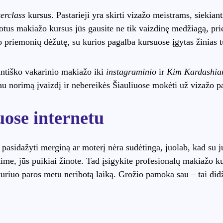
erclass
kursus. Pastarieji yra skirti vizažo meistrams, siekianti
ikuotus makiažo kursus jūs gausite ne tik vaizdinę medžiagą, 
 priemonių dėžutę, su kurios pagalba kursuose įgytas žinias tuo
tiško vakarinio makiažo iki
instagraminio
ir
Kim Kardashia
 sau norimą įvaizdį ir nebereikės Šiauliuose mokėti už vizažo 
uose internetu
 pasidažyti merginą ar moterį nėra sudėtinga, juolab, kad su ju
kime, jūs puikiai žinote. Tad įsigykite profesionalų makiažo
kuriuo paros metu neribotą laiką. Grožio pamoka sau – tai did