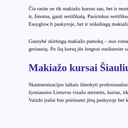
Čia rasite ne tik makiažo kursus sau, bet ir
mast
ir, žinoma, gauti sertifikatą. Pasirinkus sertif
Easyglow.lt paskyroje, bet ir reikalingų makiažo
Gausybė skirtingų makiažo pamokų – nuo roman
geriausių. Po šių kursų jūs lengvai susikursite
Makiažo kursai Šiauli
Skaitmenizacijos laikais išmokyti profesionaliai
žymiausios Lietuvos vizažo meistrės, kurias, ti
Vaizdo įrašai bus prieinami jūsų paskyroje bet 