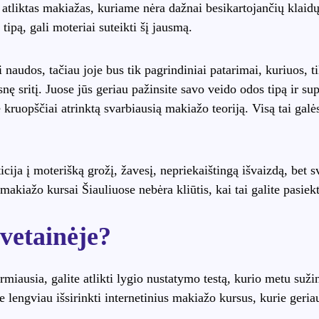
 atliktas makiažas, kuriame nėra dažnai besikartojančių klaidų
tipą, gali moteriai suteikti šį jausmą.
audos, tačiau joje bus tik pagrindiniai patarimai, kuriuos, tik
nę sritį. Juose jūs geriau pažinsite savo veido odos tipą ir s
e kruopščiai atrinktą svarbiausią makiažo teoriją. Visą tai galė
icija į moterišką grožį, žavesį, nepriekaištingą išvaizdą, bet 
makiažo kursai Šiauliuose nebėra kliūtis, kai tai galite pasie
svetainėje?
rmiausia, galite atlikti lygio nustatymo testą, kurio metu suž
 lengviau išsirinkti internetinius makiažo kursus, kurie geria