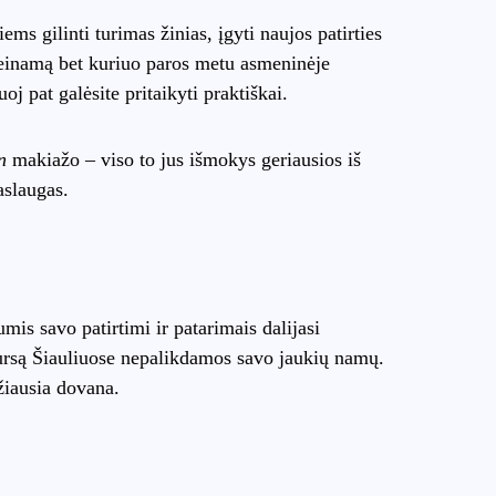
ems gilinti turimas žinias, įgyti naujos patirties
prieinamą bet kuriuo paros metu asmeninėje
j pat galėsite pritaikyti praktiškai.
n
makiažo – viso to jus išmokys geriausios iš
paslaugas.
mis savo patirtimi ir patarimais dalijasi
 kursą Šiauliuose nepalikdamos savo jaukių namų.
žiausia dovana.