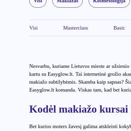
Visi
Makiažas
Kosmetologija
Visi
Masterclass
Basic
Nesvarbu, kuriame Lietuvos mieste ar užsienio v
kartu su Easyglow.lt. Tai internetinė grožio aka
makiažo subtilybėmis. Skamba kaip sapnas? Šiam
Easyglow.lt komanda. Viskas tam, kad bet kuria
Kodėl makiažo kursai 
Bet kurios moters žavesį galima atskleisti koky