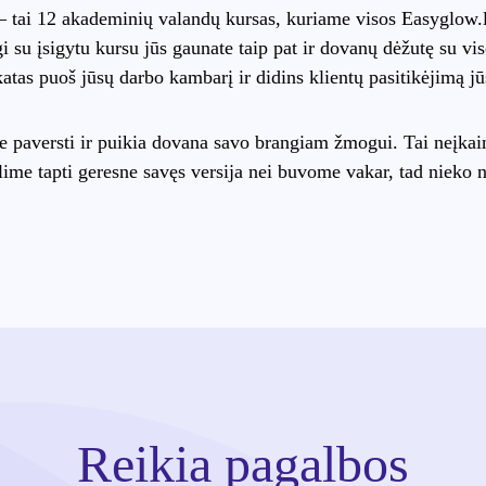
– tai 12 akademinių valandų kursas, kuriame visos Easyglow.l
gi su įsigytu kursu jūs gaunate taip pat ir dovanų dėžutę su 
katas puoš jūsų darbo kambarį ir didins klientų pasitikėjimą j
paversti ir puikia dovana savo brangiam žmogui. Tai neįkain
lime tapti geresne savęs versija nei buvome vakar, tad nieko ne
Reikia pagalbos