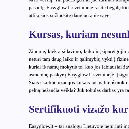
pasaulį, Easyglow.lt svetainėje rasite begalę kit
atlikusios sužinosite daugiau apie save.
Kursas, kuriam nesunki
Žinome, kiek atsidavimo, laiko ir įsipareigojimų
neturi tam daug laiko ir galimybių vykti į fizine
kuriai iš namų mokytis to, kuo jos labiausiai žav
asmeninę paskyrą Easyglow.lt svetainėje. Įsigy
Šiais skaitmenizacijos laikais jūs galite išmokti 
pelną nešančia veikla? Juk tobulas darbas yra ta
Sertifikuoti vizažo kur
Easyglow.lt – tai analogų Lietuvoje neturinti in