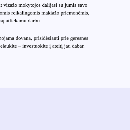
t vizažo mokytojos dalijasi su jumis savo
visomis reikalingomis makiažo priemonėmis,
ūsų atliekamu darbu.
ojama dovana, prisidėsianti prie geresnės
laukite – investuokite į ateitį jau dabar.