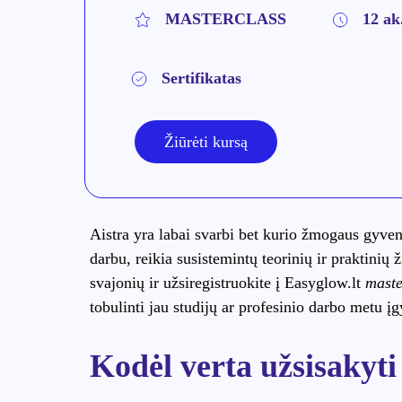
MASTERCLASS
12 ak.
Sertifikatas
Žiūrėti kursą
Aistra yra labai svarbi bet kurio žmogaus gyven
darbu, reikia susistemintų teorinių ir praktinių ž
svajonių ir užsiregistruokite į Easyglow.lt
maste
tobulinti jau studijų ar profesinio darbo metu į
Kodėl verta užsisakyti