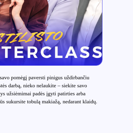
e savo pomėgį paversti pinigus uždirbančiu
istės darbą, nieko nelaukite – siekite savo
ys užsiėmimai padės įgyti patirties arba
jūs sukursite tobulą makiažą, nedarant klaidų.