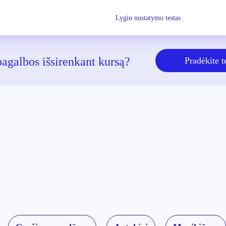
Lygio nustatymo testas
pagalbos išsirenkant kursą?
Pradėkite t