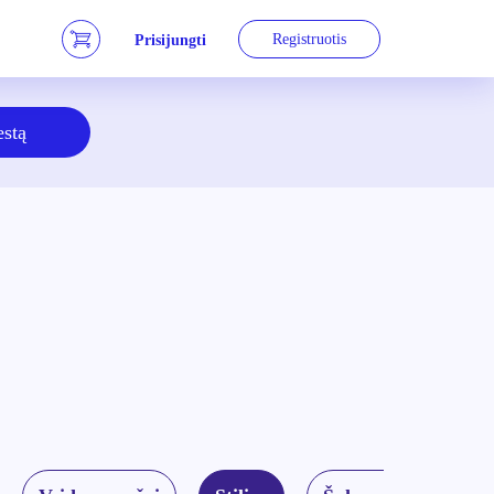
Registruotis
Prisijungti
estą