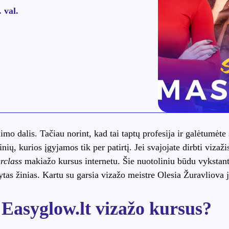
 val.
imo dalis. Tačiau norint, kad tai taptų profesija ir galėtumėt
inių, kurios įgyjamos tik per patirtį. Jei svajojate dirbti vizaž
rclass
makiažo kursus internetu. Šie nuotoliniu būdu vykstant
gytas žinias. Kartu su garsia vizažo meistre Olesia Žuravliova 
 Easyglow.lt vizažo kursus?