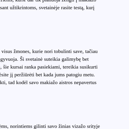
ant užtikrintoms, svetainėje rasite testą, kurį
visus žmones, kurie nori tobulinti save, tačiau
r gyvuoja. Ši svetainė suteikia galimybę bet
, šie kursai ranka pasiekiami, tereikia susikurti
site jį peržiūrėti bet kada jums patogiu metu.
siekti, tad kodėl savo makiažo aistros nepavertus
.
s, norintiems gilinti savo žinias vizažo srityje