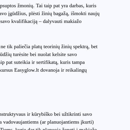
apsuptos žmonių. Tai taip pat yra darbas, kuris
savo įgūdžius, plėsti žinių bagažą, išmokti naujų
 savo kvalifikaciją – dalyvauti makiažo
e tik paliečia platų teorinių žinių spektrą, bet
ūdžių turėsite bei nuolat kelsite savo
ip pat suteikia ir sertifikatą, kuris tampa
 kursus Easyglow.lt dovanoja ir reikalingų
struktyvaus ir kūrybiško bei užtikrinti savo
ba vadovaujantiems (ar planuojantiems įkurti)
 Tiems, kurie dar tik planuoja žengti į makiažo