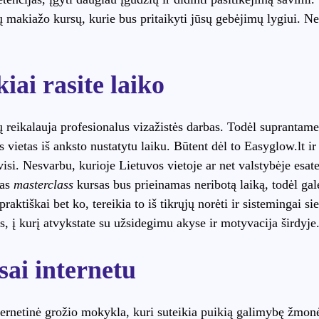
ų makiažo kursų, kurie bus pritaikyti jūsų gebėjimų lygiui. Nes
ai rasite laiko
 reikalauja profesionalus vizažistės darbas. Todėl suprantame 
s vietas iš anksto nustatytu laiku. Būtent dėl to Easyglow.lt i
isi. Nesvarbu, kurioje Lietuvos vietoje ar net valstybėje esate
tas
masterclass
kursas bus prieinamas neribotą laiką, todėl galė
praktiškai bet ko, tereikia to iš tikrųjų norėti ir sistemingai 
s, į kurį atvykstate su užsidegimu akyse ir motyvacija širdyje
sai internetu
ternetinė grožio mokykla, kuri suteikia puikią galimybę žmonėm