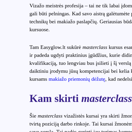
Vizažo meistrės profesija – tai ne tik labai įdom
gali būti pelningas. Kad savo aistrą galėtumėte p
technikų bei makiažo paslapčių. Geriausias būda
kursuose.
Tam Easyglow.lt sukūrė
masterclass
kursus esam
ir padeda ugdyti praktinius įgūdžius, kurie didin
kvalifikaciją, tuo lengviau bus įsilieti į šį vers
daiktiniu įrodymu jūsų kompetencijai bei kelia k
kursams
makiažo priemonių dėžutę
, kad nedels
Kam skirti
masterclass
Šie
masterclass
vizažistės kursai yra skirti žmo
tvirtą poziciją darbo rinkoje. Tai kursai žmonėm
savo verslą. Tai padės gerinti jau turimas kompe