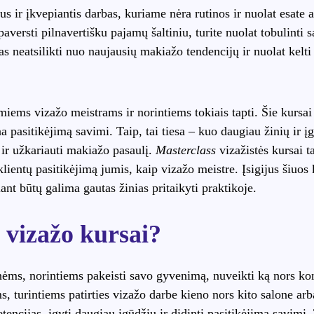
us ir įkvepiantis darbas, kuriame nėra rutinos ir nuolat esate 
aversti pilnavertišku pajamų šaltiniu, turite nuolat tobulinti 
s neatsilikti nuo naujausių makiažo tendencijų ir nuolat kelti
iems vizažo meistrams ir norintiems tokiais tapti. Šie kursai n
a pasitikėjimą savimi. Taip, tai tiesa – kuo daugiau žinių ir įg
lą ir užkariauti makiažo pasaulį.
Masterclass
vizažistės kursai ta
lientų pasitikėjimą jumis, kaip vizažo meistre. Įsigijus šiuos
iant būtų galima gautas žinias pritaikyti praktikoje.
vizažo kursai?
nėms, norintiems pakeisti savo gyvenimą, nuveikti ką nors kon
s, turintiems patirties vizažo darbe kieno nors kito salone ar
tencijas, įgyti daugiau įgūdžių ir didinti pasitikėjimą savimi.