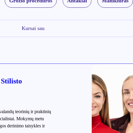
Grožio procedūros
Antakiai
Manikiūras
Kursai sau
Stilisto
valandų teorinių ir praktinių
ecialistai. Mokymų metu
gos derinimo taisykles ir