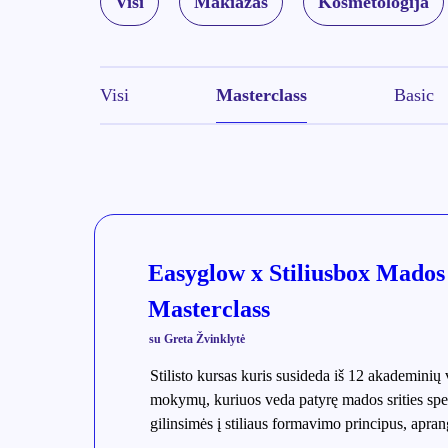
Visi
Makiažas
Kosmetologija
Visi
Masterclass
Basic
Easyglow x Stiliusbox Mados 
Masterclass
su Greta Žvinklytė
Stilisto kursas kuris susideda iš 12 akademinių 
mokymų, kuriuos veda patyrę mados srities sp
gilinsimės į stiliaus formavimo principus, apran
asmeninio įvaizdžio kūrimą.