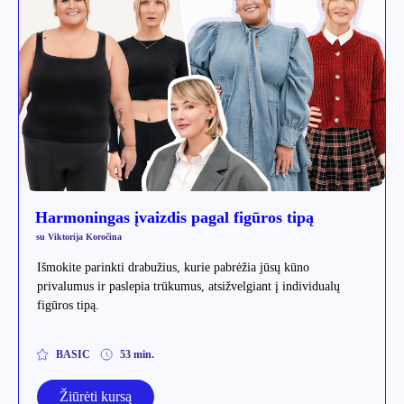
Harmoningas įvaizdis pagal figūros tipą
su Viktorija Koročina
Išmokite parinkti drabužius, kurie pabrėžia jūsų kūno
privalumus ir paslepia trūkumus, atsižvelgiant į individualų
figūros tipą.
BASIC
53 min.
Žiūrėti kursą