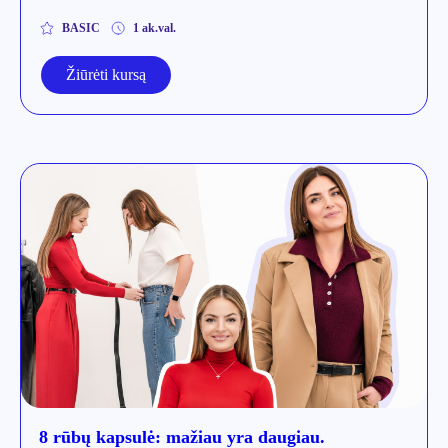
BASIC
1 ak.val.
Žiūrėti kursą
8 rūbų kapsulė: mažiau yra daugiau.