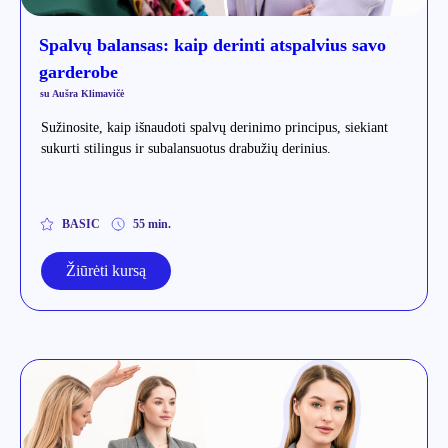
Spalvų balansas: kaip derinti atspalvius savo
garderobe
su Aušra Klimavičė
Sužinosite, kaip išnaudoti spalvų derinimo principus, siekiant
sukurti stilingus ir subalansuotus drabužių derinius.
BASIC
55 min.
Žiūrėti kursą