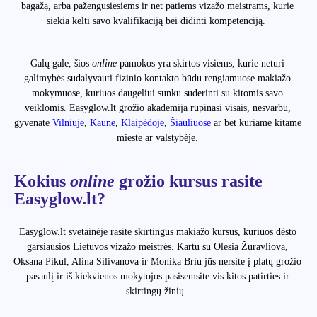
bagažą, arba pažengusiesiems ir net patiems vizažo meistrams, kurie
siekia kelti savo kvalifikaciją bei didinti kompetenciją.
Galų gale, šios
online
pamokos yra skirtos visiems, kurie neturi
galimybės sudalyvauti fizinio kontakto būdu rengiamuose makiažo
mokymuose, kuriuos daugeliui sunku suderinti su kitomis savo
veiklomis. Easyglow.lt grožio akademija rūpinasi visais, nesvarbu,
gyvenate
Vilniuje
,
Kaune
,
Klaipėdoje
,
Šiauliuose
ar bet kuriame kitame
mieste ar valstybėje.
Kokius
online
grožio kursus rasite
Easyglow.lt?
Easyglow.lt svetainėje rasite skirtingus makiažo kursus, kuriuos dėsto
garsiausios Lietuvos vizažo meistrės. Kartu su Olesia Žuravliova,
Oksana Pikul, Alina Silivanova ir Monika Briu jūs nersite į platų grožio
pasaulį ir iš kiekvienos mokytojos pasisemsite vis kitos patirties ir
skirtingų žinių.