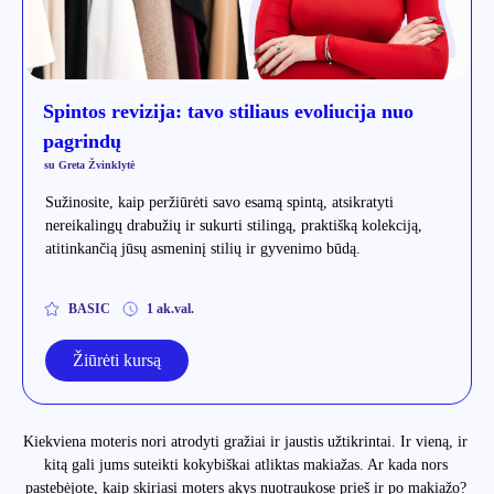
Spintos revizija: tavo stiliaus evoliucija nuo
pagrindų
su Greta Žvinklytė
Sužinosite, kaip peržiūrėti savo esamą spintą, atsikratyti
nereikalingų drabužių ir sukurti stilingą, praktišką kolekciją,
atitinkančią jūsų asmeninį stilių ir gyvenimo būdą.
BASIC
1 ak.val.
Žiūrėti kursą
Kiekviena moteris nori atrodyti gražiai ir jaustis užtikrintai. Ir vieną, ir
kitą gali jums suteikti kokybiškai atliktas makiažas. Ar kada nors
pastebėjote, kaip skiriasi moters akys nuotraukose prieš ir po makiažo?