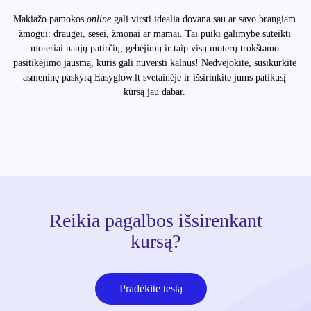
Makiažo pamokos
online
gali virsti idealia dovana sau ar savo brangiam
žmogui: draugei, sesei, žmonai ar mamai. Tai puiki galimybė suteikti
moteriai naujų patirčių, gebėjimų ir taip visų moterų trokštamo
pasitikėjimo jausmą, kuris gali nuversti kalnus! Nedvejokite, susikurkite
asmeninę paskyrą Easyglow.lt svetainėje ir išsirinkite jums patikusį
kursą jau dabar.
Reikia pagalbos išsirenkant
kursą?
Pradėkite testą