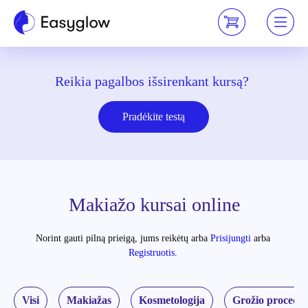
Reikia pagalbos išsirenkant kursą?
Pradėkite testą
Makiažo kursai online
Norint gauti pilną prieigą, jums reikėtų
arba
Prisijungti
arba
Registruotis
.
Visi
Makiažas
Kosmetologija
Grožio procedū