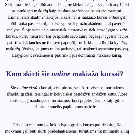
Skirtumas tiesiog stulbinantis. Deja, ne kiekviena gali sau pasidaryti tokį
pritrenkiantį makiažą kaip tai daro profesionalūs vizažo meistrai.
Laimei, šiais skaitmenizacijos laikais net ir makiažo kursai
online
gali
būti ranka pasiekiami, nes Easyglow.lt grožio akademija tai pavertė
realybe. Šioje svetainėje rasite tiek
masterclass
, tiek
basic
lygio vizažo
kursus, kurių metu kur kas praplėsite savo žinių bagažą ir įgysite naujos
patirties, leisiančios ne tik save papuošti, bet ir kitam atlikti kokybišką
makiažą. Viskas, ką jums reikia padaryti, tai susikurti asmeninę paskyrą
Easyglow.lt svetainėje ir pasirinkti jus dominantį makiažo kursą.
Kam skirti šie
online
makiažo kursai?
Šie
online
vizažo kursai, visų pirma, yra skirti visiems, norintiems
išmokti gražiai, teisingai ir kokybiškai pasidažyti ar dažyti kitus. Juose
rasite daug naudingos informacijos, kuri praplės jūsų akiratį, gilins
žinias ir suteiks papildomos patirties.
Priklausomai nuo to, kokio lygio grožio kursus pasirinksite, šie
mokymai gali būti skirti pradedantiesiems, turintiems tik minimalų žinių