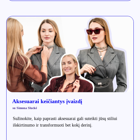
Aksesuarai keičiantys įvaizdį
su Simona Sluckė
Sužinokite, kaip paprasti aksesuarai gali suteikti jūsų stiliui
išskirtinumo ir transformuoti bet kokį derinį.