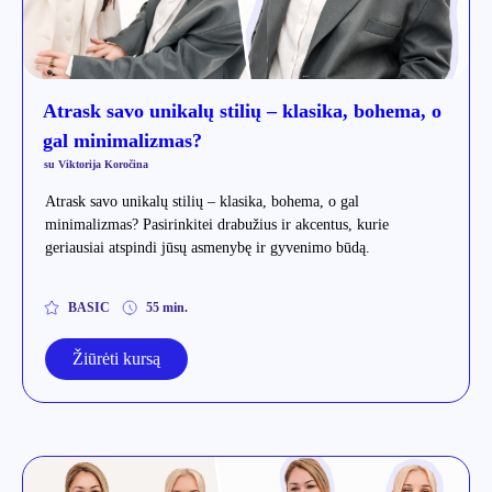
Atrask savo unikalų stilių – klasika, bohema, o
gal minimalizmas?
su Viktorija Koročina
Atrask savo unikalų stilių – klasika, bohema, o gal
minimalizmas? Pasirinkitei drabužius ir akcentus, kurie
geriausiai atspindi jūsų asmenybę ir gyvenimo būdą.
BASIC
55 min.
Žiūrėti kursą