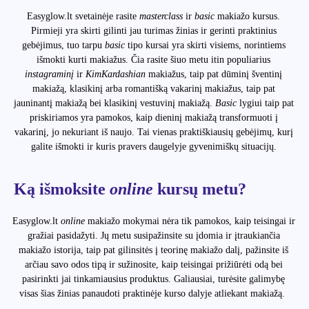
Easyglow.lt svetainėje rasite
masterclass
ir
basic
makiažo kursus.
Pirmieji yra skirti gilinti jau turimas žinias ir gerinti praktinius
gebėjimus, tuo tarpu
basic
tipo kursai yra skirti visiems, norintiems
išmokti kurti makiažus. Čia rasite šiuo metu itin populiarius
instagraminį
ir
Kim
Kardashian
makiažus, taip pat dūminį šventinį
makiažą, klasikinį arba romantišką vakarinį makiažus, taip pat
jauninantį makiažą bei klasikinį vestuvinį makiažą.
Basic
lygiui taip pat
priskiriamos yra pamokos, kaip dieninį makiažą transformuoti į
vakarinį, jo nekuriant iš naujo. Tai vienas praktiškiausių gebėjimų, kurį
galite išmokti ir kuris pravers daugelyje gyvenimiškų situacijų.
Ką išmoksite
online
kursų metu?
Easyglow.lt
online
makiažo mokymai nėra tik pamokos, kaip teisingai ir
gražiai pasidažyti. Jų metu susipažinsite su įdomia ir įtraukiančia
makiažo istorija, taip pat gilinsitės į teorinę makiažo dalį, pažinsite iš
arčiau savo odos tipą ir sužinosite, kaip teisingai prižiūrėti odą bei
pasirinkti jai tinkamiausius produktus. Galiausiai, turėsite galimybę
visas šias žinias panaudoti praktinėje kurso dalyje atliekant makiažą.