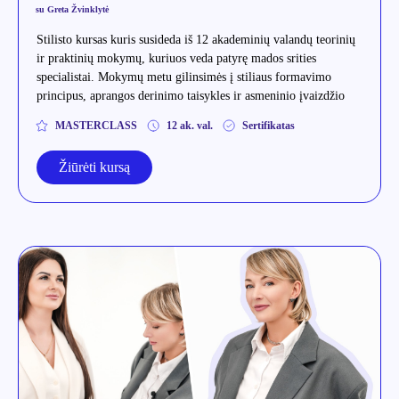
su Greta Žvinklytė
Stilisto kursas kuris susideda iš 12 akademinių valandų teorinių
ir praktinių mokymų, kuriuos veda patyrę mados srities
specialistai. Mokymų metu gilinsimės į stiliaus formavimo
principus, aprangos derinimo taisykles ir asmeninio įvaizdžio
kūrimą.
MASTERCLASS
12 ak. val.
Sertifikatas
Žiūrėti kursą