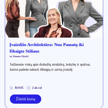
Įvaizdžio Architektūra: Nuo Pamatų iki
Išbaigto Stiliaus
su Simona Sluckė
Sužinosite viską apie drabužių struktūrą, kokybę ir spalvas,
kurios padeda sukurti išbaigtą ir savitą įvaizdį.
BASIC
2 ak.val
Žiūrėti kursą