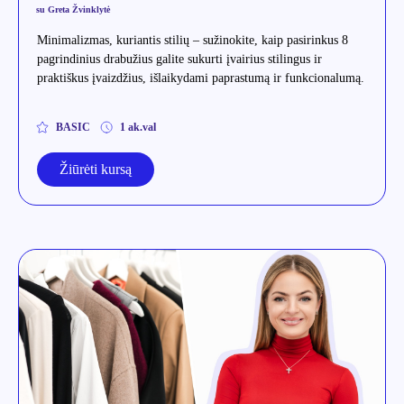
su Greta Žvinklytė
Minimalizmas, kuriantis stilių – sužinokite, kaip pasirinkus 8
pagrindinius drabužius galite sukurti įvairius stilingus ir
praktiškus įvaizdžius, išlaikydami paprastumą ir funkcionalumą.
BASIC
1 ak.val
Žiūrėti kursą