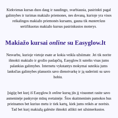
Kiekvienas kursas duos daug ir naudingo, svarbiausia, pasirinkti pagal
galimybes ir turimas makiažo priemones, nes dovaną, kurioje yra visos
reikalingos makiažo priemonės kursams, gauna tik
masterclass
sertifikuotus makiažo kursus pasirinkusios moterys.
Makiažo kursai
online
su Easyglow.lt
Nesvarbu, kurioje vietoje esate ar kokia veikla užsiimate. Jei tik norite
išmokti makiažo ir grožio paslapčių, Easyglow.lt suteiks visas jums
palankias galimybes. Internetu vykstantys mokymai suteikia jums
lanksčias galimybes planuotis savo dienotvarkę ir ją suderinti su savo
hobiu.
Įsigiję bet kurį iš Easyglow.lt
online
kursų jūs jį visuomet rasite savo
asmeninėje paskyroje mūsų svetainėje. Šios skaitmeninės pamokos bus
prieinamos bet kuriuo metu ir tiek kartų, kiek jums reikės ar norėsis.
Tad bet kurį makiažą galėsite išmokti atlikti net užsimerkusios.